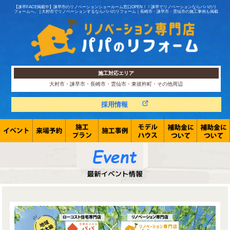
【諫早FACE掲載中】諫早市のリノベーションショールーム窓口OPEN！！諫早でリノベーションならパパのリ
フォームへ。 | 大村市でリノベーションするならパパのリフォーム｜長崎市・諫早市・雲仙市の施工事例も掲載
施工対応エリア
大村市・諫早市・長崎市・雲仙市・東彼杵町・その他周辺
採用情報