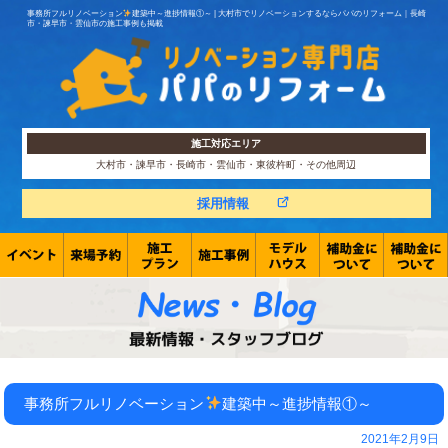
事務所フルリノベーション
建築中～進捗情報①～ | 大村市でリノベーションするならパパのリフォーム｜長崎
市・諫早市・雲仙市の施工事例も掲載
施工対応エリア
大村市・諫早市・長崎市・雲仙市・東彼杵町・その他周辺
採用情報
事務所フルリノベーション
建築中～進捗情報①～
2021年2月9日