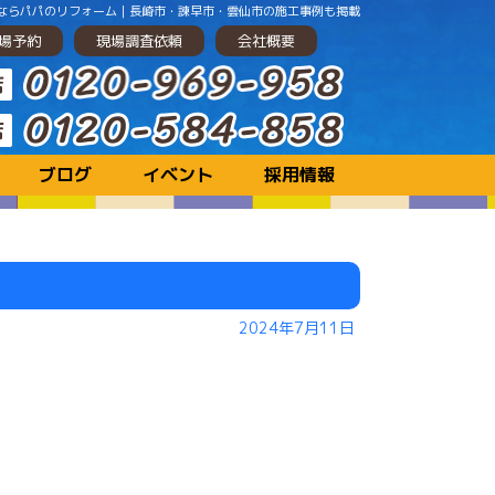
ベーションするならパパのリフォーム｜長崎市・諫早市・雲仙市の施工事例も掲載
場予約
現場調査依頼
会社概要
ブログ
イベント
採用情報
2024年7月11日