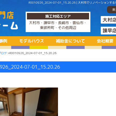
R0010926_2024-07-01_15.20.26 | 大村市でリノ
来
施工対応エリア
大村市・諫早市・長崎市・雲仙市・
東彼杵町・その他周辺
事例
モデルハウス
補助金について
会社概要
ブログ
>R0010926_2024-07-01_15.20.26
926_2024-07-01_15.20.26