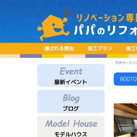
選ばれる理由
施工プラン
施工
TOPページ
>
R0010