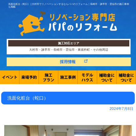
洗面化粧台（蛇口） | 大村市でリノベーションするならパパのリフォーム｜長崎市・諫早市・雲仙市の施工事例
も掲載
施工対応エリア
大村市・諫早市・長崎市・雲仙市・東彼杵町・その他周辺
採用情報
洗面化粧台（蛇口）
2024年7月8日