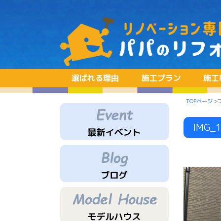
選ばれる理由
施工プラン
施工
TOPページ
>
IMG_1