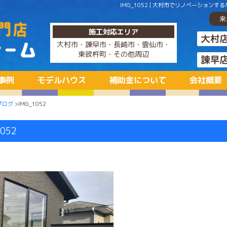
IMG_1052 | 大村市でリノベーショ
来
施工対応エリア
大村市・諫早市・長崎市・雲仙市・
東彼杵町・その他周辺
事例
モデルハウス
補助金について
会社概要
ブログ
>IMG_1052
052