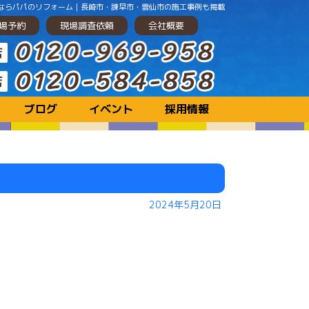
ンするならパパのリフォーム｜長崎市・諫早市・雲仙市の施工事例も掲載
場予約
現場調査依頼
会社概要
ブログ
イベント
採用情報
2024年5月20日