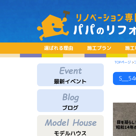
選ばれる理由
施工プラン
施工
TOPページ
>
S__54