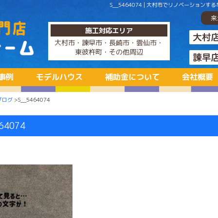
S__5464074 | 大村市でリノベーシ
来
施工対応エリア
大村市・諫早市・長崎市・雲仙市・
東彼杵町・その他周辺
事例
モデルハウス
補助金について
会社概要
ブログ
>S__5464074
64074