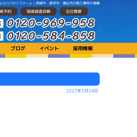
ョンするならパパのリフォーム｜長崎市・諫早市・雲仙市の施工事例も掲載
場予約
現場調査依頼
会社概要
ブログ
イベント
採用情報
2023年3月24日