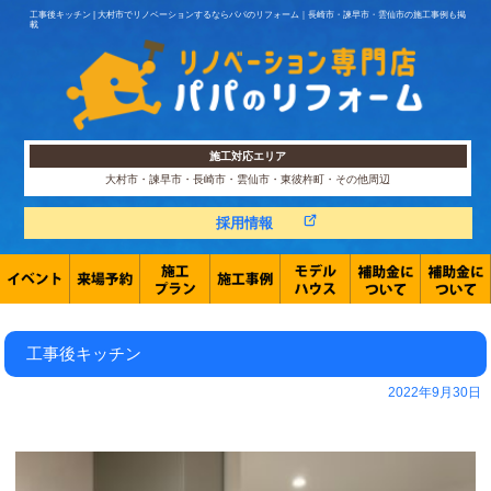
工事後キッチン | 大村市でリノベーションするならパパのリフォーム｜長崎市・諫早市・雲仙市の施工事例も掲
載
施工対応エリア
大村市・諫早市・長崎市・雲仙市・東彼杵町・その他周辺
採用情報
工事後キッチン
2022年9月30日