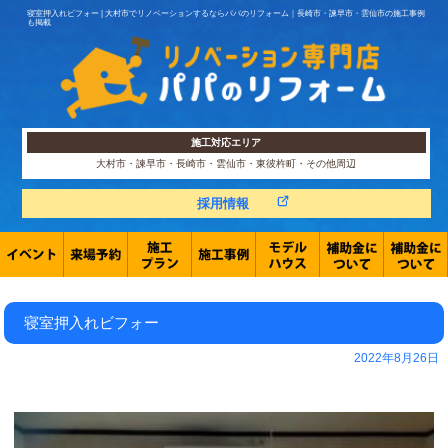
寝室押入れビフォー | 大村市でリノベーションするならパパのリフォーム｜長崎市・諫早市・雲仙市の施工事例
も掲載
施工対応エリア
大村市・諫早市・長崎市・雲仙市・東彼杵町・その他周辺
採用情報
寝室押入れビフォー
2022年8月26日