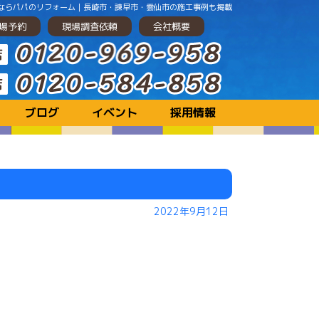
ーションするならパパのリフォーム｜長崎市・諫早市・雲仙市の施工事例も掲載
場予約
現場調査依頼
会社概要
ブログ
イベント
採用情報
2022年9月12日