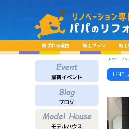
選ばれる理由
施工プラン
施工
TOPページ
>
LINE