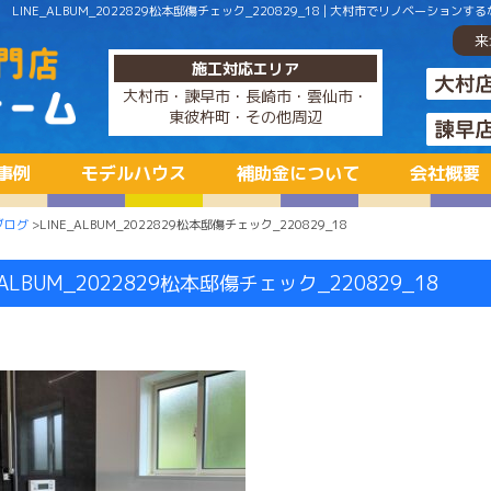
LINE_ALBUM_2022829松本邸傷チェック_220829_18 | 大村市でリノベ
来
施工対応エリア
大村市・諫早市・長崎市・雲仙市・
東彼杵町・その他周辺
事例
モデルハウス
補助金について
会社概要
ブログ
>LINE_ALBUM_2022829松本邸傷チェック_220829_18
_ALBUM_2022829松本邸傷チェック_220829_18