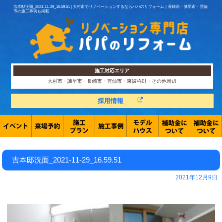
吉本邸洗面_2021-11-29_16.59.51 | 大村市でリノベーションするならパパのリフォーム｜長崎市・諫早市・雲仙
市の施工事例も掲載
施工対応エリア
大村市・諫早市・長崎市・雲仙市・東彼杵町・その他周辺
採用情報
吉本邸洗面_2021-11-29_16.59.51
2021年12月9日