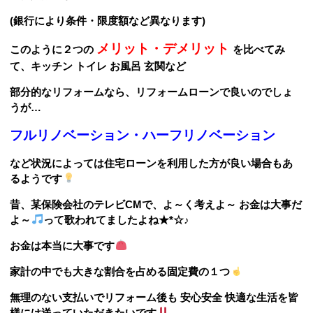
(銀行により条件・限度額など異なります)
メリット・デメリット
このように２つの
を比べて
み
て、キッチン トイレ お風呂 玄関など
部分的なリフ
ォームなら、リフォームローンで良いのでしょ
うが…
フルリノベーション
・
ハーフリノベーション
など状況によっては住宅ローンを利用した方が良い場
合もあ
るようです
昔、某保険会社のテレビCMで、
よ～く考えよ～ お金は大事だ
よ～
って歌われ
てましたよね★*☆♪
お金は本当に大事です
家計の中でも大きな割合を占める固定費の１つ
無理のない支払いでリフォーム後も 安心安全 快適な
生活を皆
様には送っていただきたいです