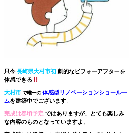
只今
長崎県大村市初
劇的なビフォーアフターを
体感できる
大村市
体感型リノベーションショール
ー
で
唯一の
ム
を建築中でございます。
完成は春頃予定
ではありますが、
とても楽しみ
な内
容のものとなっていますよ。