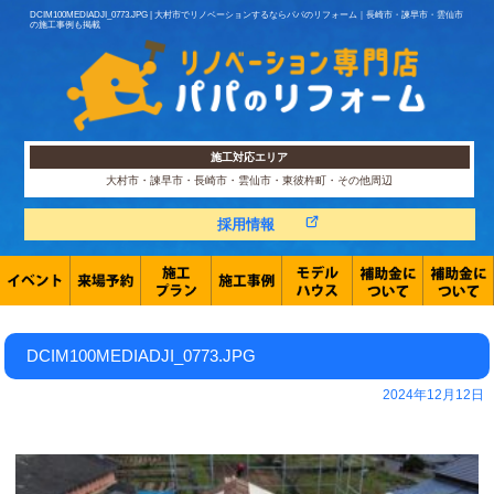
DCIM100MEDIADJI_0773.JPG | 大村市でリノベーションするならパパのリフォーム｜長崎市・諫早市・雲仙市
の施工事例も掲載
施工対応エリア
大村市・諫早市・長崎市・雲仙市・東彼杵町・その他周辺
採用情報
DCIM100MEDIADJI_0773.JPG
2024年12月12日