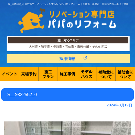
S__9322552_0 | 大村市でリノベーションするならパパのリフォーム｜長崎市・諫早市・雲仙市の施工事例も掲載
施工対応エリア
大村市・諫早市・長崎市・雲仙市・東彼杵町・その他周辺
採用情報
S__9322552_0
2024年8月19日