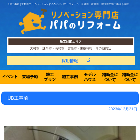
UB工事前 | 大村市でリノベーションするならパパのリフォーム｜長崎市・諫早市・雲仙市の施工事例も掲載
施工対応エリア
大村市・諫早市・長崎市・雲仙市・東彼杵町・その他周辺
採用情報
UB工事前
2023年12月21日