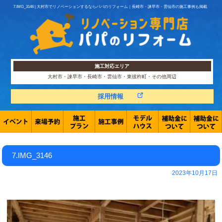
7.IMG_3146 | 大村市でリノベーションするならパパのリフォーム｜長崎市・諫早市・雲仙市の施工事例も掲載
施工対応エリア
大村市・諫早市・長崎市・雲仙市・東彼杵町・その他周辺
採用情報
7.IMG_3146
2023年10月17日