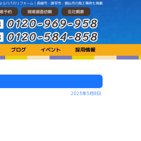
ーションするならパパのリフォーム｜長崎市・諫早市・雲仙市の施工事例も掲載
場予約
現場調査依頼
会社概要
ブログ
イベント
採用情報
2023年5月8日