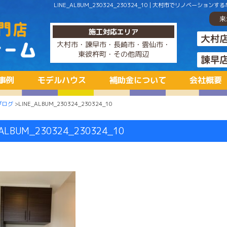
LINE_ALBUM_230324_230324_10 | 大村市でリノベ
来
施工対応エリア
大村市・諫早市・長崎市・雲仙市・
東彼杵町・その他周辺
事例
モデルハウス
補助金について
会社概要
ブログ
>LINE_ALBUM_230324_230324_10
ALBUM_230324_230324_10