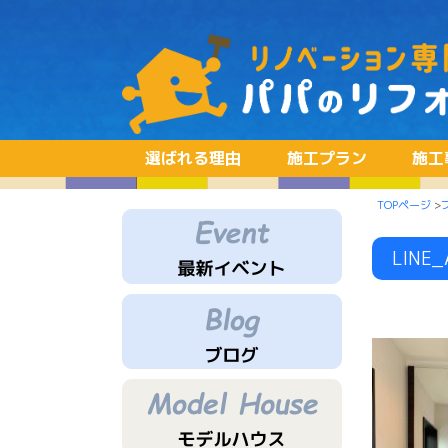
選ばれる理由
施工プラン
施工
TOPページ
>
LINE_