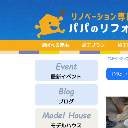
選ばれる理由
施工プラン
施工
TOPページ
>
IMG_7