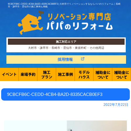
9CBCFB6C-CEDD-4CB4-BA2D-8335CACB0EF3 | 大村市でリノベーションするならパパのリフォーム｜長崎
市・諫早市・雲仙市の施工事例も掲載
施工対応エリア
大村市・諫早市・長崎市・雲仙市・東彼杵町・その他周辺
採用情報
9CBCFB6C-CEDD-4CB4-BA2D-8335CACB0EF3
2022年7月22日