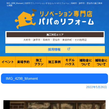
IMG_4298_Moment | 大村市でリノベーションするならパパのリフォーム｜長崎市・諫早市・雲仙市の施工事例
も掲載
施工対応エリア
大村市・諫早市・長崎市・雲仙市・東彼杵町・その他周辺
採用情報
IMG_4298_Moment
2022年5月26日