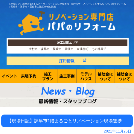
【現場日記】諫早市1階まるごとリノベーション現場進捗 | 大村市でリノベーションするならパパのリフォーム
｜長崎市・諫早市・雲仙市の施工事例も掲載
施工対応エリア
大村市・諫早市・長崎市・雲仙市・東彼杵町・その他周辺
採用情報
【現場日記】諫早市1階まるごとリノベーション現場進捗
2021年11月25日