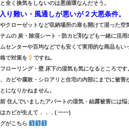
と全く換気をしないのは悪循環なんだそう。
入り難い・風通しが悪いが２大悪条件。
やクローゼットなど収納場所の扉も開けて湿った空
テムの 炭・除湿シート・防カビ剤なども一緒に活用
ムセンターや百均などでも安くて実用的な商品もいっぱ
格で対策を
ですね。
フローリング・壁 床下の湿気も気になるところです
、カビや腐敗・シロアリと住宅の内部にまでに被害が
とになりかねません。
前 住んでいましたアパートの湿気・結露被害には
悩
はカビが生えて．．．( 一一)
ログがこちら