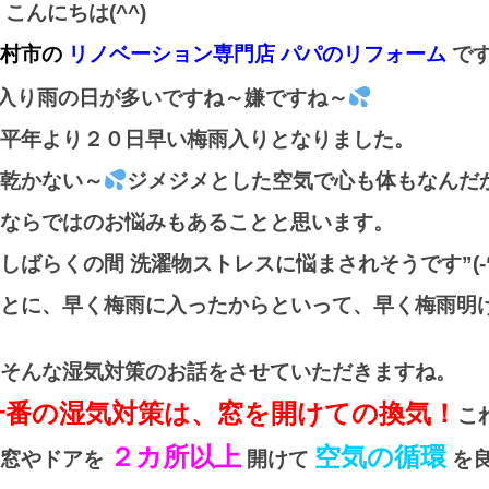
こんにちは(^^)
大村市の
リノベーション専門店 パパのリフォーム
で
入り雨の日が多いですね～嫌ですね～
平年より２０日早い梅雨入りとなりました。
乾かない～
ジメジメとした空気で心も体もなんだ
ならではのお悩みもあることと思います。
しばらくの間 洗濯物ストレスに悩まされそうです”(-“”
とに、早く梅雨に入ったからといって、早く梅雨明
そんな湿気対策のお話をさせていただきますね。
一番の湿気対策は、窓を開けての換気！
こ
２カ所以上
空気の循環
、窓やドアを
開けて
を