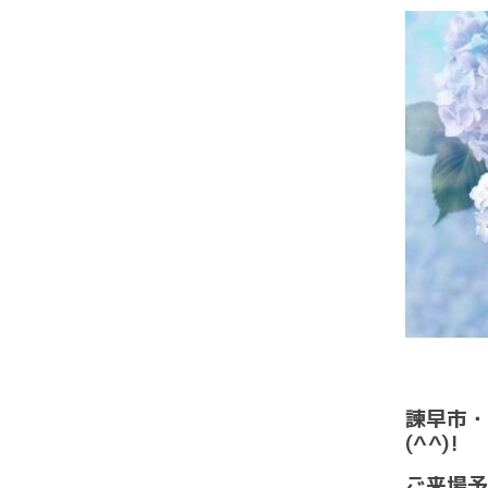
諫早市・
(^^)!
ご来場予