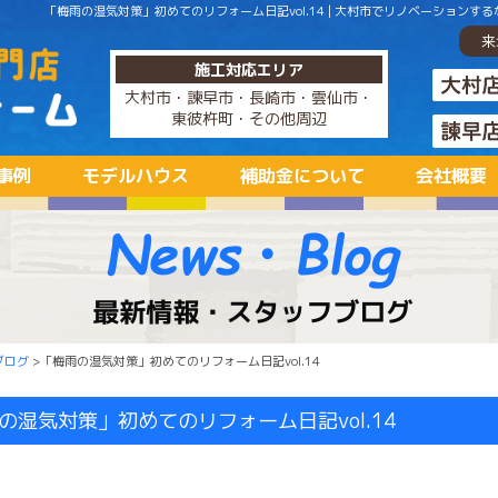
「梅雨の湿気対策」初めてのリフォーム日記vol.14 | 大村市でリノベーション
来
施工対応エリア
大村市・諫早市・長崎市・雲仙市・
東彼杵町・その他周辺
事例
モデルハウス
補助金について
会社概要
ブログ
>「梅雨の湿気対策」初めてのリフォーム日記vol.14
の湿気対策」初めてのリフォーム日記vol.14