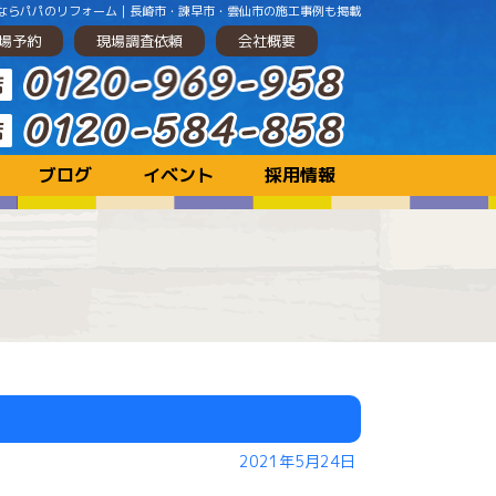
するならパパのリフォーム｜長崎市・諫早市・雲仙市の施工事例も掲載
場予約
現場調査依頼
会社概要
ブログ
イベント
採用情報
2021年5月24日