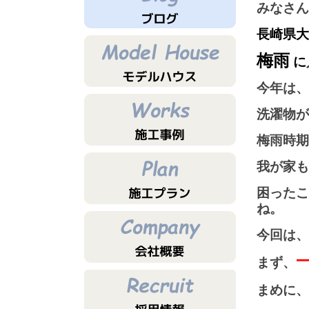
みなさん 
長崎県
梅雨
に
今年は、
洗濯物が
梅雨時期
我が家も
困ったこ
ね。
今回は、
まず、
まめに