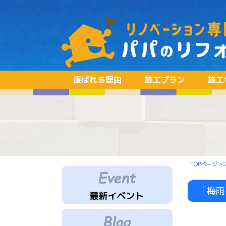
選ばれる理由
施工プラン
施工
TOPページ
>
「梅雨