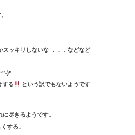
す。
かスッキリしないな ．．．などなど
-)”
けする
という訳でもないようです
れに尽きるようです。
良くする。