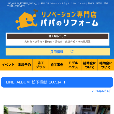
LINE_ALBUM_松下様邸_260514_1 | 大村市でリノベーションするならパパのリフォーム｜長崎市・諫早市・雲仙
市の施工事例も掲載
施工対応エリア
大村市・諫早市・長崎市・雲仙市・東彼杵町・その他周辺
採用情報
LINE_ALBUM_松下様邸_260514_1
2026年6月4日