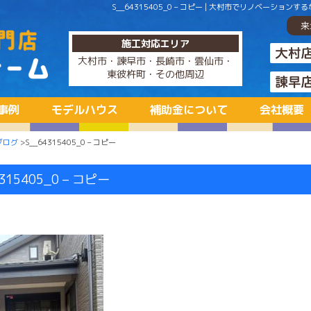
S__64315405_0 – コピー | 大村市でリノベー
来
施工対応エリア
大村市・諫早市・長崎市・雲仙市・
東彼杵町・その他周辺
事例
モデルハウス
補助金について
会社概要
ブログ
>S__64315405_0 – コピー
4315405_0 – コピー