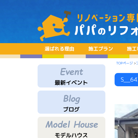
選ばれる理由
施工プラン
施工
TOPページ
>
S__6