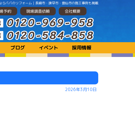
ションするならパパのリフォーム｜長崎市・諫早市・雲仙市の施工事例も掲載
場予約
現場調査依頼
会社概要
ブログ
イベント
採用情報
2026年3月10日