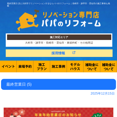
最終営業日 (5) | 大村市でリノベーションするならパパのリフォーム｜長崎市・諫早市・雲仙市の施工事例も掲
載
施工対応エリア
大村市・諫早市・長崎市・雲仙市・東彼杵町・その他周辺
採用情報
最終営業日 (5)
2025年12月15日